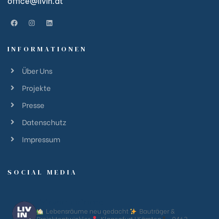
office@livin.at
INFORMATIONEN
Über Uns
Projekte
Presse
Datenschutz
Impressum
SOCIAL MEDIA
livin.worldofhome
Lebensräume neu gedacht
Bauträger &
Projektentwickler
Klagenfurt I Kärnten
0463